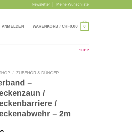
Newsletter
Meine Wunschliste
0
ANMELDEN
WARENKORB /
CHF
0.00
SHOP
SHOP
/
ZUBEHÖR & DÜNGER
erband –
eckenzaun /
ckenbarriere /
eckenabwehr – 2m