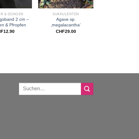
+
+
R & DÜNGER
SUKKULENTEN
LITERATUR
gsband 2 cm –
Agave sp.
Dornenwesen – Bi
en & Pfropfen
‚megalacantha‘
der Kaktee
HF
12.90
CHF
29.00
CHF
0.00