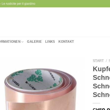
 Le rusticite per il giardino
ORMATIONEN
GALERIE
LINKS
KONTAKT
START
/
Kupf
Schn
Zu
Wunschliste
Schne
hinzufügen
Schn
CHF