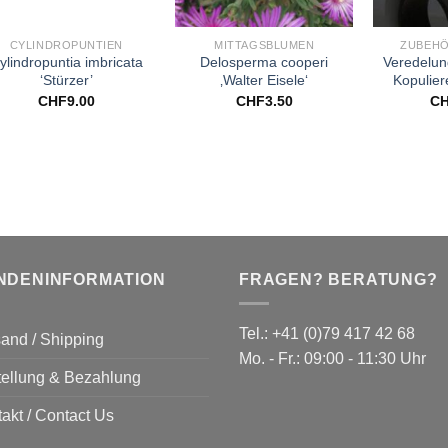
+
+
+
CYLINDROPUNTIEN
MITTAGSBLUMEN
ZUBEHÖ
ylindropuntia imbricata
Delosperma cooperi
Veredelun
‘Stürzer’
‚Walter Eisele‘
Kopulier
CHF
9.00
CHF
3.50
C
NDENINFORMATION
FRAGEN? BERATUNG?
Tel.: +41 (0)79 417 42 68
and / Shipping
Mo. - Fr.: 09:00 - 11:30 Uhr
tellung & Bezahlung
akt / Contact Us