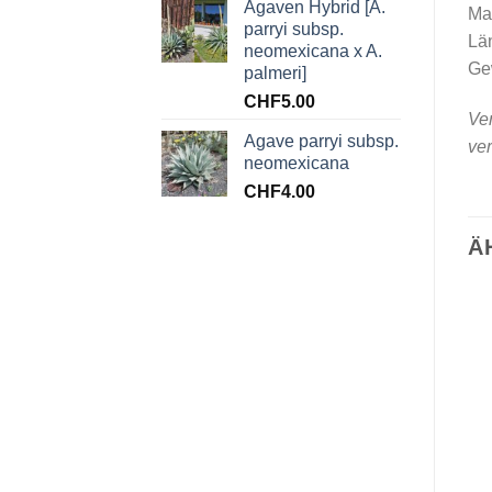
Agaven Hybrid [A.
Mat
parryi subsp.
Län
neomexicana x A.
Gew
palmeri]
CHF
5.00
Ver
Agave parryi subsp.
ver
neomexicana
CHF
4.00
Ä