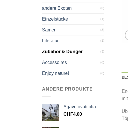
andere Exoten
(0)
Einzelstücke
(1)
Samen
(3)
Literatur
(1)
Zubehör & Dünger
(3)
Accessoires
(0)
Enjoy nature!
(0)
BE
ANDERE PRODUKTE
En
mi
Agave ovatifolia
Üb
CHF
4.00
Tö