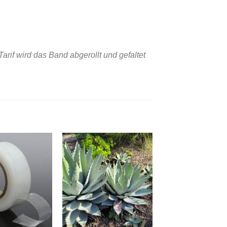
arif wird das Band abgerollt und gefaltet
Zu
Zu
Wunschliste
Wunschliste
Wuns
hinzufügen
hinzufügen
hinz