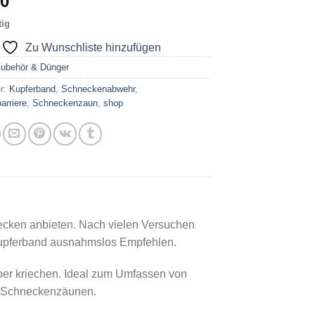
90
tig
Zu Wunschliste hinzufügen
ubehör & Dünger
er:
Kupferband
,
Schneckenabwehr
,
arriere
,
Schneckenzaun
,
shop
ecken anbieten. Nach vielen Versuchen
Kupferband ausnahmslos Empfehlen.
er kriechen. Ideal zum Umfassen von
n Schneckenzäunen.