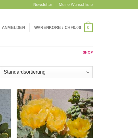
Newsletter
Meine Wunschliste
0
ANMELDEN
WARENKORB /
CHF
0.00
SHOP
Zu
Zu
iste
Wunschliste
gen
hinzufügen