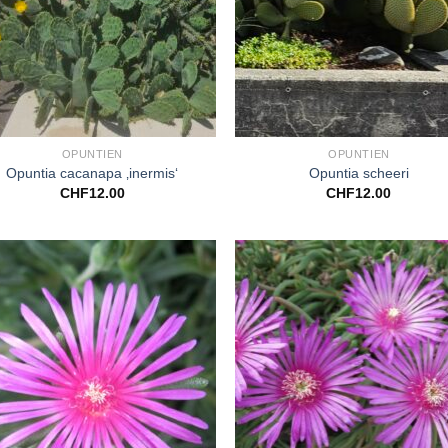
+
OPUNTIEN
OPUNTIEN
Opuntia cacanapa ‚inermis‘
Opuntia scheeri
CHF
12.00
CHF
12.00
Zu
Wunschliste
Wunschl
hinzufügen
hinzufü