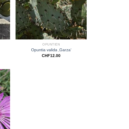
+
OPUNTIEN
Opuntia valida ‚Garza‘
CHF
12.00
Zu
iste
gen