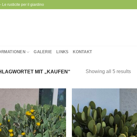
 Le rusticite per il giardino
ORMATIONEN
GALERIE
LINKS
KONTAKT
Showing all 5 results
LAGWORTET MIT „KAUFEN“
Zu
Wunschliste
Wunschl
hinzufügen
hinzufü