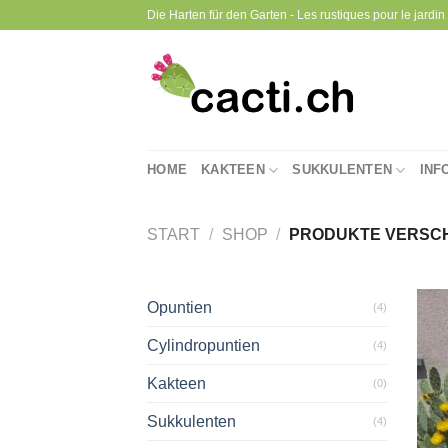
Zum
Die Harten für den Garten - Les rustiques pour le jardin -
Inhalt
springen
HOME
KAKTEEN
SUKKULENTEN
INF
START
/
SHOP
/
PRODUKTE VERSCH
Opuntien
(4)
Cylindropuntien
(4)
Kakteen
(0)
Sukkulenten
(4)