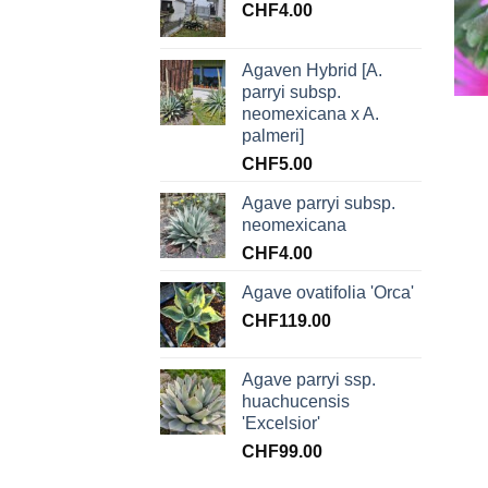
CHF
4.00
Agaven Hybrid [A.
+
parryi subsp.
neomexicana x A.
palmeri]
CHF
5.00
Agave parryi subsp.
neomexicana
CHF
4.00
Agave ovatifolia 'Orca'
CHF
119.00
Agave parryi ssp.
huachucensis
'Excelsior'
CHF
99.00