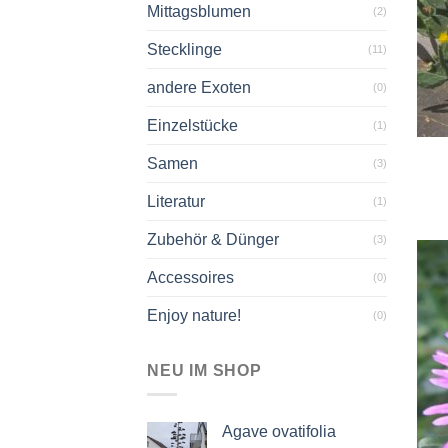
Mittagsblumen
(2)
Stecklinge
(11)
andere Exoten
(0)
+
Einzelstücke
(1)
Samen
(3)
Literatur
(1)
Zubehör & Dünger
(3)
Accessoires
(0)
Enjoy nature!
(0)
NEU IM SHOP
Agave ovatifolia